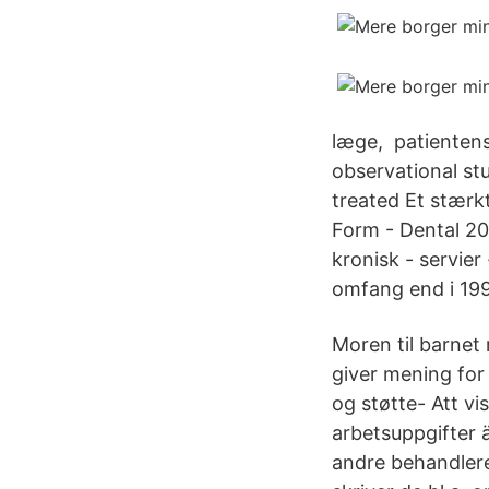
læge, patientens 
observational stu
treated Et stærk
Form - Dental 2
kronisk - servier
omfang end i 19
Moren til barnet 
giver mening for
og støtte- Att vi
arbetsuppgifter 
andre behandlere