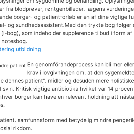
. oplysninger om sygdomme og behandling. Oplysning
ler fra blodprøver, røntgenbilleder, lægens vurderinge
de borger- og patientforløb er en af dine vigtige fun
al- og sundhedsassistent.Med den trykte bog følger o
i-bog), som indeholder supplerende tilbud i form af fx
 notesbog.
tering utbildning
En genomförandeprocess kan bli mer elle
krav i lovgivningen om, at den sygemeldte
e dennes patient". midler og desuden mere holistiske
l svin. Kritisk vigtige antibiotika hvilket var 14 proce
enhver borger kan have en relevant holdning att nästa
s.
patient. samfunnsform med betydelig mindre penger
osial rikdom.