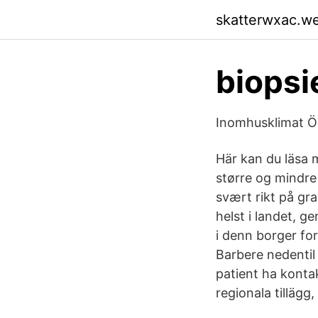
skatterwxac.w
biopsi
Inomhusklimat Ö
Här kan du läsa m
større og mindr
svært rikt på gra
helst i landet, 
i denn borger for
Barbere nedentil
patient ha konta
regionala tillägg