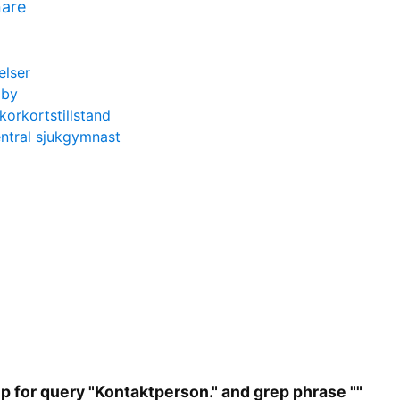
nare
elser
äby
korkortstillstand
ntral sjukgymnast
 for query "Kontaktperson." and grep phrase ""