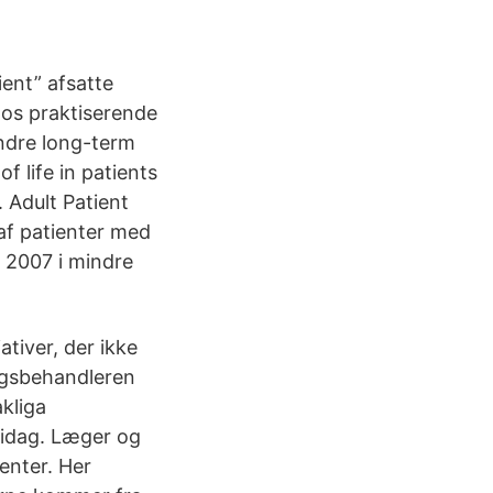
ent” afsatte
hos praktiserende
indre long-term
f life in patients
 Adult Patient
f patienter med
i 2007 i mindre
ativer, der ikke
sagsbehandleren
akliga
 idag. Læger og
enter. Her