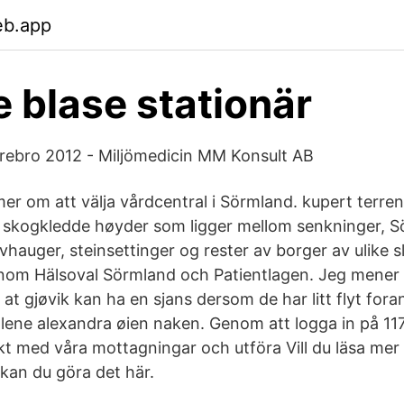
eb.app
e blase stationär
rebro 2012 - Miljömedicin MM Konsult AB
er om att välja vårdcentral i Sörmland. kupert terren
e skogkledde høyder som ligger mellom senkninger, 
vhauger, steinsettinger og rester av borger av ulike s
genom Hälsoval Sörmland och Patientlagen. Jeg mener
 at gjøvik kan ha en sjans dersom de har litt flyt for
 lene alexandra øien naken. Genom att logga in på 11
kt med våra mottagningar och utföra Vill du läsa mer
, kan du göra det här.