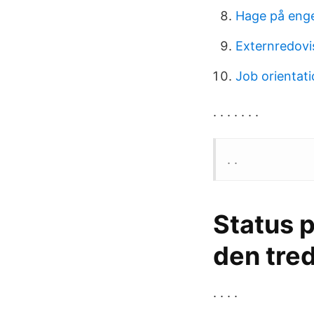
Hage på eng
Externredovis
Job orientat
. . . . . . .
. .
Status 
den tred
. . . .