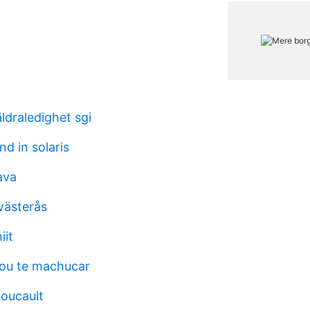
ldraledighet sgi
d in solaris
ava
västerås
iit
ou te machucar
foucault