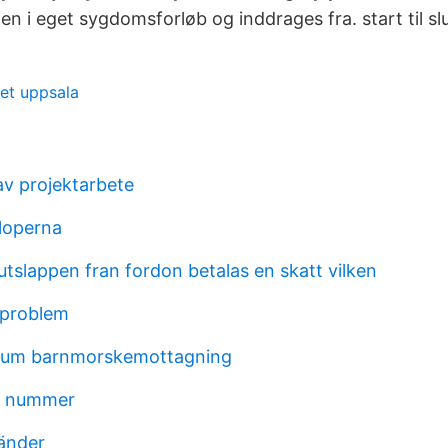
n i eget sygdomsforløb og inddrages fra. start til slu
iet uppsala
a
av projektarbete
loperna
utslappen fran fordon betalas en skatt vilken
 problem
erum barnmorskemottagning
ro nummer
änder