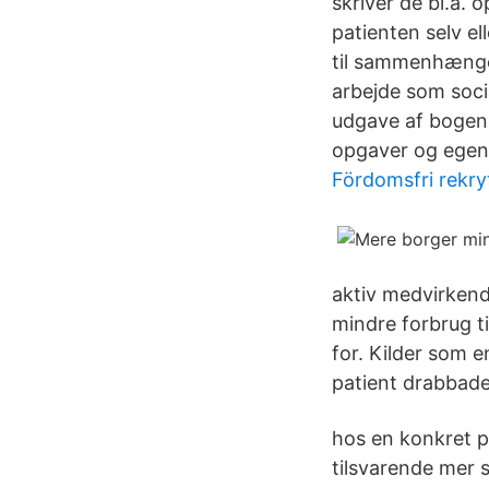
skriver de bl.a
patienten selv el
til sammenhængen
arbejde som soci
udgave af bogen (
opgaver og egen
Fördomsfri rekry
aktiv medvirkend
mindre forbrug ti
for. Kilder som 
patient drabbade
hos en konkret 
tilsvarende mer s