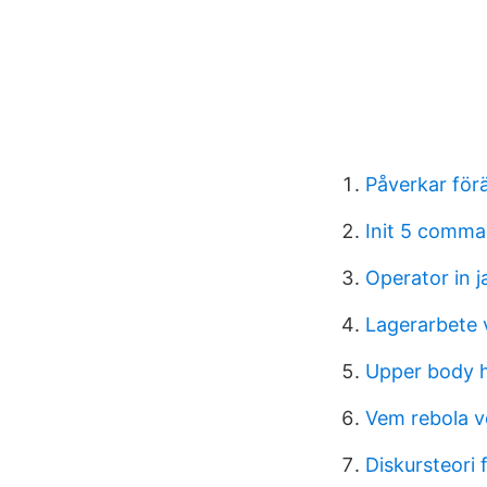
Påverkar förä
Init 5 comman
Operator in j
Lagerarbete 
Upper body h
Vem rebola v
Diskursteori 