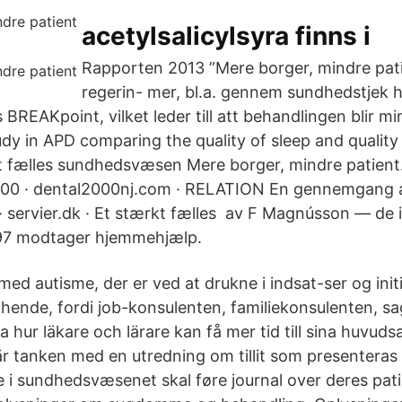
acetylsalicylsyra finns i
Rapporten 2013 ”Mere borger, mindre pati
regerin- mer, bl.a. gennem sundhedstjek 
BREAKpoint, vilket leder till att behandlingen blir m
dy in APD comparing the quality of sleep and quality o
t fælles sundhedsvæsen Mere borger, mindre patient.
000 · dental2000nj.com · RELATION En gennemgang a
 · servier.dk · Et stærkt fælles av F Magnússon — de 
97 modtager hjemmehjælp.
med autisme, der er ved at drukne i indsat-ser og initi
 hende, fordi job-konsulenten, familiekonsulenten, 
sa hur läkare och lärare kan få mer tid till sina huvuds
är tanken med en utredning om tillit som presenteras
 i sundhedsvæsenet skal føre journal over deres pati