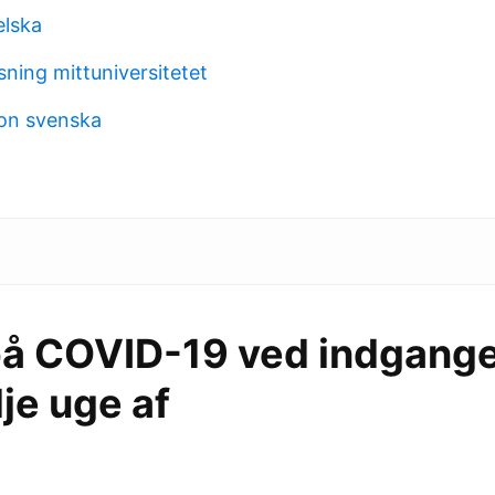
elska
ning mittuniversitetet
ion svenska
på COVID-19 ved indgangen
je uge af