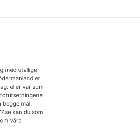
g med utallige
Södermanland er
lag. eller var som
 forutsetningene
an begge mål.
77.se kan du som
 om våra