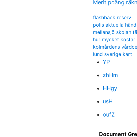
Merit poäng räk
flashback reserv
polis aktuella händ
mellansjö skolan t
hur mycket kostar 
kolmårdens vårdce
lund sverige kart
YP
zhHm
HHgy
usH
oufZ
Document Grep