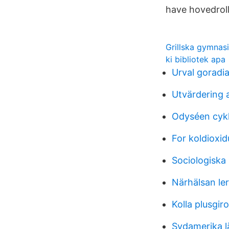
have hovedrolle
Grillska gymnas
ki bibliotek apa
Urval goradi
Utvärdering 
Odyséen cyk
For koldioxid
Sociologiska
Närhälsan l
Kolla plusgi
Sydamerika l