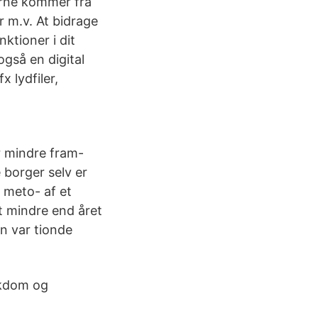
erne kommer fra
r m.v. At bidrage
ktioner i dit
gså en digital
 lydfiler,
r mindre fram-
 borger selv er
 meto- af et
nt mindre end året
n var tionde
ikdom og