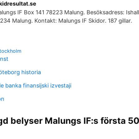
kidresultat.se
lungs IF Box 141 78223 Malung. Besöksadress: Ishall
34 Malung. Kontakt: Malungs IF Skidor. 187 gillar.
stockholm
nst
öteborg historia
e banka finansijski izvestaji
on
d belyser Malungs IF:s första 50 