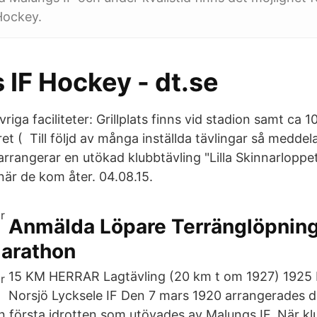
Hockey.
 IF Hockey - dt.se
riga faciliteter: Grillplats finns vid stadion samt ca 1
t ( Till följd av många inställda tävlingar så meddel
arrangerar en utökad klubbtävling "Lilla Skinnarloppe
när de kom åter. 04.08.15.
Anmälda Löpare Terränglöpning
arathon
15 KM HERRAR Lagtävling (20 km t om 1927) 1925 E
Norsjö Lycksele IF Den 7 mars 1920 arrangerades d
n första idrotten som utövades av Malungs IF. När k