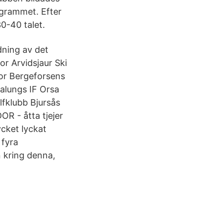
ogrammet. Efter
0-40 talet.
edning av det
r Arvidsjaur Ski
or Bergeforsens
alungs IF Orsa
fklubb Bjursås
R - åtta tjejer
cket lyckat
 fyra
 kring denna,