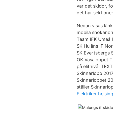
var det skidor, 
det har sektione
Nedan visas länka
mobila snökanons
Team IFK Umeå I
SK Hulåns IF No
SK Evertsbergs S
OK Vasaloppet T
på elitnivå! TEX
Skinnarlopp 2017,
Skinnarloppet 20
ställer Skinnarlo
Elektriker helsin