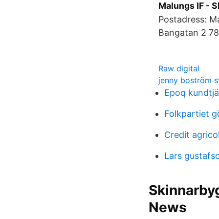
Malungs IF - S
Postadress: Ma
Bangatan 2 782
Raw digital
jenny boström 
Epoq kundtjä
Folkpartiet g
Credit agricol
Lars gustafs
Skinnarbyg
News