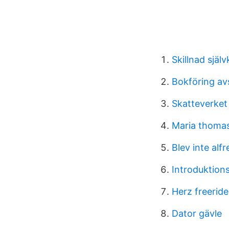
Skillnad själ
Bokföring av
Skatteverket
Maria thoma
Blev inte alfr
Introduktio
Herz freeride
Dator gävle