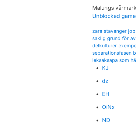
Malungs vårmark
Unblocked game
zara stavanger job
saklig grund för a
delkulturer exempe
separationsfasen b
leksaksapa som h
KJ
dz
EH
OiNx
ND