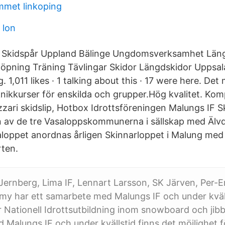
mmet linkoping
 lon
or Skidspår Uppland Bälinge Ungdomsverksamhet Län
öpning Träning Tävlingar Skidor Längdskidor Uppsala
. 1,011 likes · 1 talking about this · 17 were here. De
nikkurser för enskilda och grupper.Hög kvalitet. Kom
zari skidslip, Hotbox Idrottsföreningen Malungs IF Sk
n av de tre Vasaloppskommunerna i sällskap med Älv
aloppet anordnas årligen Skinnarloppet i Malung med
rten.
Jernberg, Lima IF, Lennart Larsson, SK Järven, Per-E
y har ett samarbete med Malungs IF och under kväll
r Nationell Idrottsutbildning inom snowboard och jibb
Malungs IF och under kvällstid finns det möjlighet för