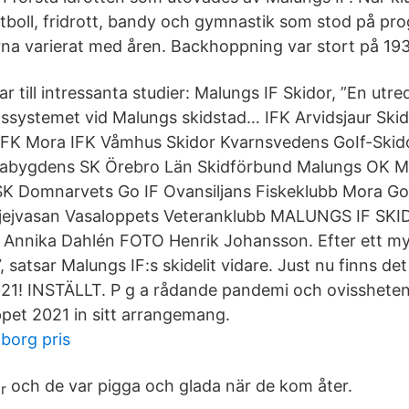
fotboll, fridrott, bandy och gymnastik som stod på pr
rna varierat med åren. Backhoppning var stort på 193
r till intressanta studier: Malungs IF Skidor, ”En utr
systemet vid Malungs skidstad… IFK Arvidsjaur Skido
FK Mora IFK Våmhus Skidor Kvarnsvedens GoIf-Skid
rabygdens SK Örebro Län Skidförbund Malungs OK M
K Domnarvets Go IF Ovansiljans Fiskeklubb Mora Gol
jejvasan Vasaloppets Veteranklubb MALUNGS IF SKIDO
T Annika Dahlén FOTO Henrik Johansson. Efter ett my
 satsar Malungs IF:s skidelit vidare. Just nu finns det
21! INSTÄLLT. P g a rådande pandemi och ovissheten
ppet 2021 in sitt arrangemang.
gborg pris
och de var pigga och glada när de kom åter.