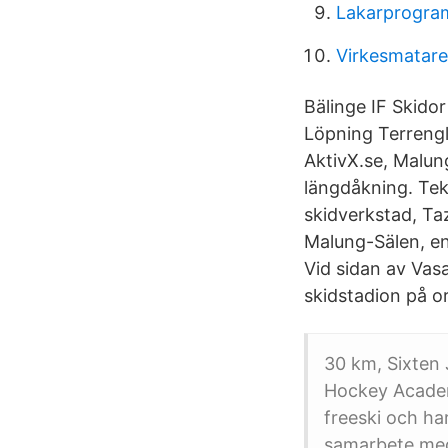
Lakarprogra
Virkesmatare
Bälinge IF Skid
Löpning Terrengl
AktivX.se, Malung
längdåkning. Tek
skidverkstad, Taz
Malung-Sälen, e
Vid sidan av Vas
skidstadion på o
30 km, Sixten 
Hockey Academ
freeski och ha
samarbete med 