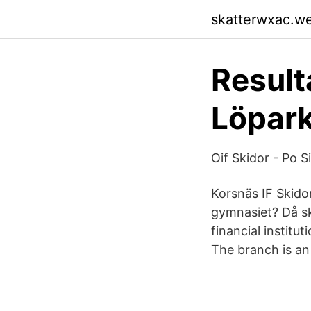
skatterwxac.w
Result
Löpar
Oif Skidor - Po 
Korsnäs IF Skidor
gymnasiet? Då sk
financial institu
The branch is an