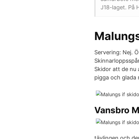
J18-laget. På 
Malungs
Servering: Nej. Öv
Skinnarloppsspåre
Skidor att de nu 
pigga och glada 
Vansbro M
tävlingen och de