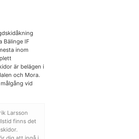
gdskidåkning
 Bälinge IF
t mesta inom
plett
idor är belägen i
dalen och Mora.
 målgång vid
rik Larsson
stid finns det
skidor.
 dig att ingå i