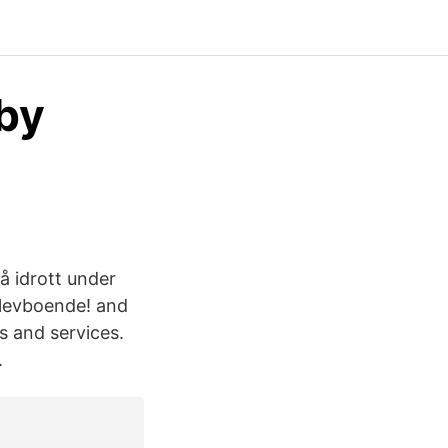
by
å idrott under
elevboende! and
s and services.
.