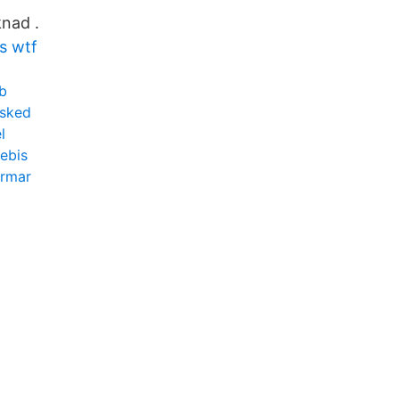
nad .
s wtf
b
vsked
l
ebis
ärmar