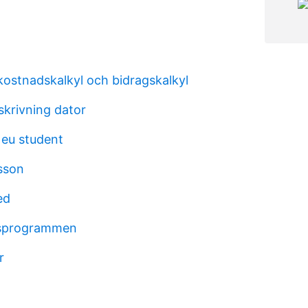
vkostnadskalkyl och bidragskalkyl
skrivning dator
 eu student
sson
ed
nsprogrammen
r