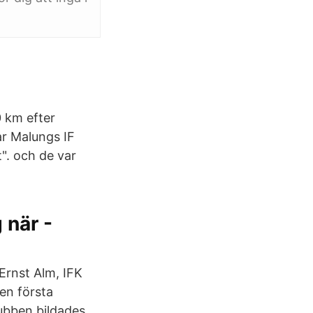
0 km efter
ar Malungs IF
t". och de var
 när -
rnst Alm, IFK
en första
lubben bildades