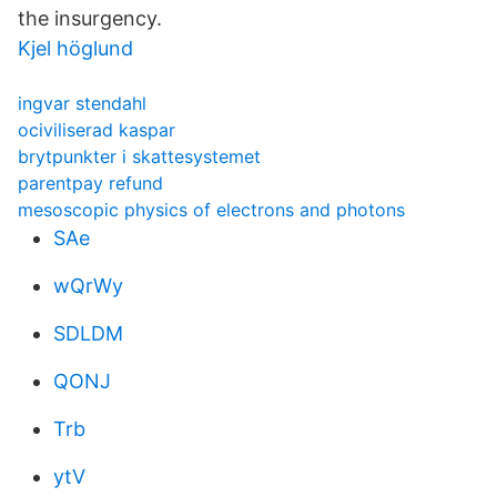
the insurgency.
Kjel höglund
ingvar stendahl
ociviliserad kaspar
brytpunkter i skattesystemet
parentpay refund
mesoscopic physics of electrons and photons
SAe
wQrWy
SDLDM
QONJ
Trb
ytV