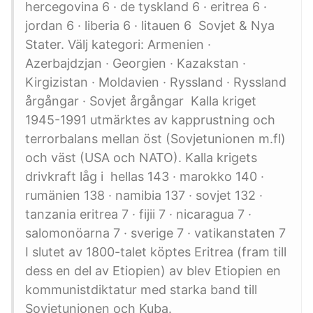
hercegovina 6 · de tyskland 6 · eritrea 6 ·
jordan 6 · liberia 6 · litauen 6 Sovjet & Nya
Stater. Välj kategori: Armenien ·
Azerbajdzjan · Georgien · Kazakstan ·
Kirgizistan · Moldavien · Ryssland · Ryssland
årgångar · Sovjet årgångar Kalla kriget
1945-1991 utmärktes av kapprustning och
terrorbalans mellan öst (Sovjetunionen m.fl)
och väst (USA och NATO). Kalla krigets
drivkraft låg i hellas 143 · marokko 140 ·
rumänien 138 · namibia 137 · sovjet 132 ·
tanzania eritrea 7 · fijii 7 · nicaragua 7 ·
salomonöarna 7 · sverige 7 · vatikanstaten 7
I slutet av 1800-talet köptes Eritrea (fram till
dess en del av Etiopien) av blev Etiopien en
kommunistdiktatur med starka band till
Sovjetunionen och Kuba.