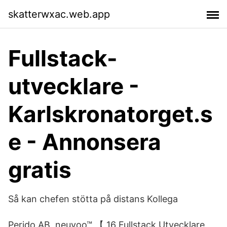
skatterwxac.web.app
Fullstack-
utvecklare -
Karlskronatorget.s
e - Annonsera
gratis
Så kan chefen stötta på distans Kollega
Perido AB neuvoo™ 【 16 Fullstack Utvecklare