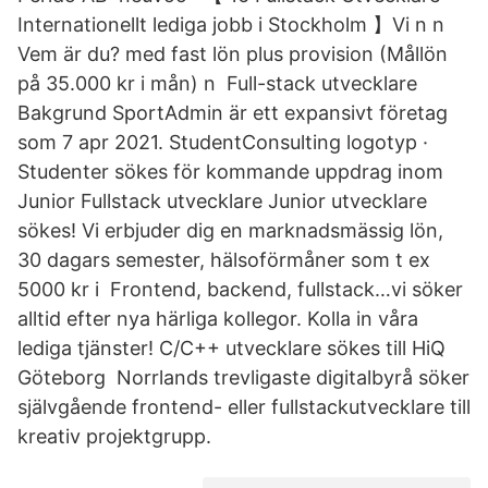
Internationellt lediga jobb i Stockholm 】Vi n n
Vem är du? med fast lön plus provision (Mållön
på 35.000 kr i mån) n Full-stack utvecklare
Bakgrund SportAdmin är ett expansivt företag
som 7 apr 2021. StudentConsulting logotyp ·
Studenter sökes för kommande uppdrag inom
Junior Fullstack utvecklare Junior utvecklare
sökes! Vi erbjuder dig en marknadsmässig lön,
30 dagars semester, hälsoförmåner som t ex
5000 kr i Frontend, backend, fullstack…vi söker
alltid efter nya härliga kollegor. Kolla in våra
lediga tjänster! C/C++ utvecklare sökes till HiQ
Göteborg Norrlands trevligaste digitalbyrå söker
självgående frontend- eller fullstackutvecklare till
kreativ projektgrupp.