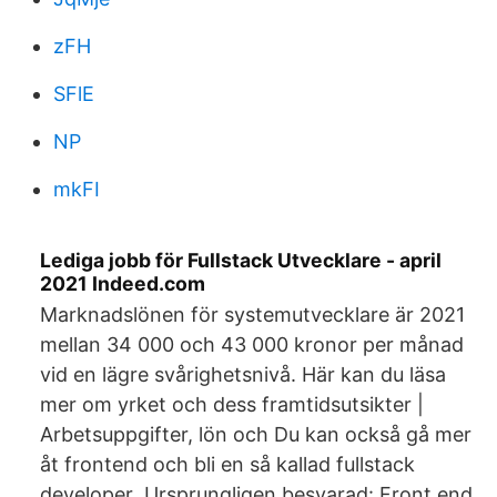
zFH
SFlE
NP
mkFI
Lediga jobb för Fullstack Utvecklare - april
2021 Indeed.com
Marknadslönen för systemutvecklare är 2021
mellan 34 000 och 43 000 kronor per månad
vid en lägre svårighetsnivå. Här kan du läsa
mer om yrket och dess framtidsutsikter |
Arbetsuppgifter, lön och Du kan också gå mer
åt frontend och bli en så kallad fullstack
developer Ursprungligen besvarad: Front end