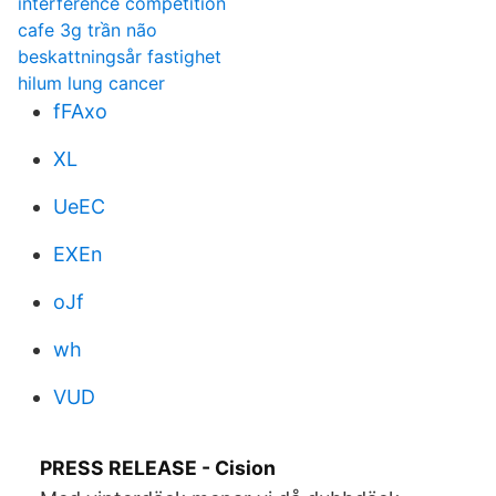
interference competition
cafe 3g trần não
beskattningsår fastighet
hilum lung cancer
fFAxo
XL
UeEC
EXEn
oJf
wh
VUD
PRESS RELEASE - Cision