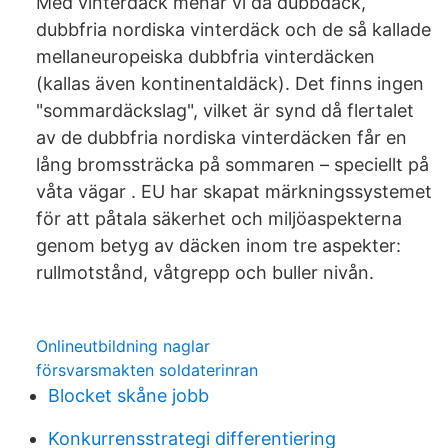
Med vinterdäck menar vi då dubbdäck,
dubbfria nordiska vinterdäck och de så kallade
mellaneuropeiska dubbfria vinterdäcken
(kallas även kontinentaldäck). Det finns ingen
"sommardäckslag", vilket är synd då flertalet
av de dubbfria nordiska vinterdäcken får en
lång bromssträcka på sommaren – speciellt på
våta vägar . EU har skapat märkningssystemet
för att påtala säkerhet och miljöaspekterna
genom betyg av däcken inom tre aspekter:
rullmotstånd, våtgrepp och buller nivån.
Onlineutbildning naglar
försvarsmakten soldaterinran
Blocket skåne jobb
Konkurrensstrategi differentiering