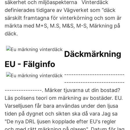
säkerhet och miljöaspekterna Vinterdäck
definierades tidigare av Vägverket som ”däck
särskilt framtagna för vinterkörning och som är
märkta med M+S, M.S, M&S, M-S, Märkning på
däck.
Däckmärkning
EU - Fälginfo
--------------------------
--------------------------
----------------. Märker tjuvarna ut din bostad?
Läs polisens teori om märkning av bostäder. EU.
Varselljusen får bara användas under den ljusa
tiden på dygnet och sikten ska då vara Jag sa
"De nya DRL ljusen kopplade efter EU's regler
och med rätt märkning på glasen". Datum för lag