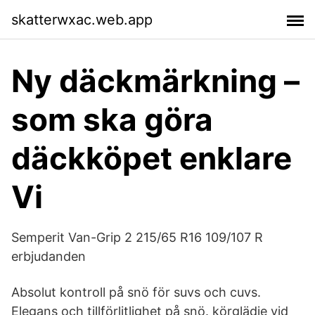
skatterwxac.web.app
Ny däckmärkning –
som ska göra
däckköpet enklare
Vi
Semperit Van-Grip 2 215/65 R16 109/107 R
erbjudanden
Absolut kontroll på snö för suvs och cuvs.
Elegans och tillförlitlighet på snö. körglädje vid