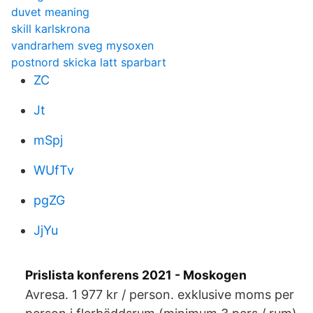
duvet meaning
skill karlskrona
vandrarhem sveg mysoxen
postnord skicka latt sparbart
ZC
Jt
mSpj
WUfTv
pgZG
JjYu
Prislista konferens 2021 - Moskogen
Avresa. 1 977 kr / person. exklusive moms per