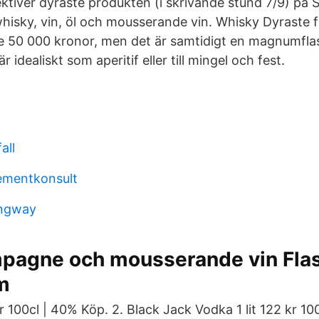
pektiver dyraste produkten (i skrivande stund 7/9) på 
hisky, vin, öl och mousserande vin. Whisky Dyraste 
e 50 000 kronor, men det är samtidigt en magnumfla
t är idealiskt som aperitif eller till mingel och fest.
all
mentkonsult
ingway
pagne och mousserande vin Fla
m
 kr 100cl | 40% Köp. 2. Black Jack Vodka 1 lit 122 kr 10