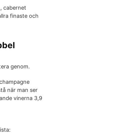
å, cabernet
lra finaste och
bbel
rtera genom.
da champagne
stå när man ser
rande vinerna 3,9
ista: