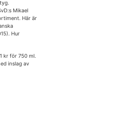
tyg.
SvD:s Mikael
ortiment. Här är
ranska
15). Hur
1 kr för 750 ml.
med inslag av