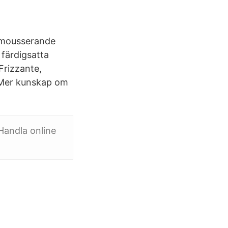
v mousserande
 färdigsatta
Frizzante,
 Mer kunskap om
Handla online