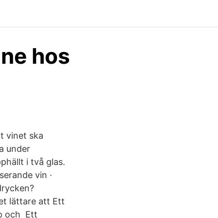
ine hos
 vinet ska
ra under
ällt i två glas.
serande vin ·
 drycken?
t lättare att Ett
p och Ett