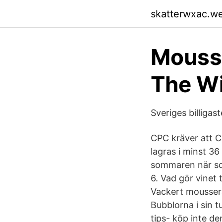
skatterwxac.w
Mousse
The W
Sveriges billiga
CPC kräver att C
lagras i minst 3
sommaren när sol
6. Vad gör vinet 
Vackert moussera
Bubblorna i sin t
tips- köp inte d