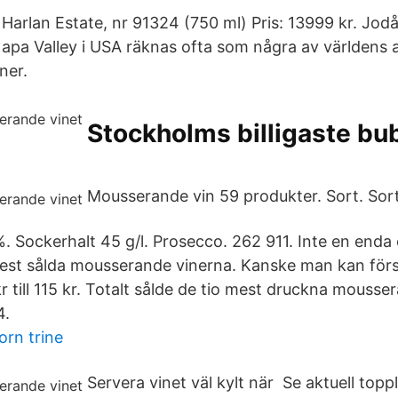
 Harlan Estate, nr 91324 (750 ml) Pris: 13999 kr. Jod
apa Valley i USA räknas ofta som några av världens al
ner.
Stockholms billigaste bu
Mousserande vin 59 produkter. Sort. So
 %. Sockerhalt 45 g/l. Prosecco. 262 911. Inte en en
mest sålda mousserande vinerna. Kanske man kan för
r till 115 kr. Totalt sålde de tio mest druckna mousse
4.
rn trine
Servera vinet väl kylt när Se aktuell toppl