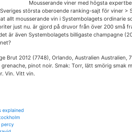
Mousserande viner med högsta expertbe
 Sveriges största oberoende ranking-sajt för viner > 
at allt mousserande vin i Systembolagets ordinarie s
riter just nu. är gjord på druvor från över 200 små f
et är även Systembolagets billigaste champagne (20
inet?
e Brut 2012 (7748), Orlando, Australien Australien, 7
 grenache, pinot noir. Smak: Torr, lätt smörig smak 
 Vin. Vitt vin.
s explained
stockholm
 percy
ravid