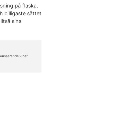
äsning på flaska,
 billigaste sättet
lltså sina