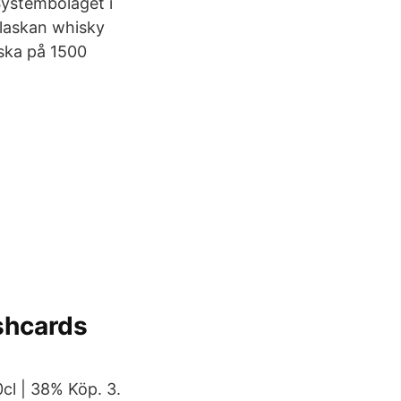
Systembolaget i
flaskan whisky
ska på 1500
shcards
0cl | 38% Köp. 3.