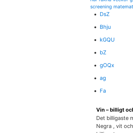
screening matemat
DsZ
Bhju
kGQU
bZ
gOQx
ag
Fa
Vin – billigt o
Det billigaste
Negra , vit oc