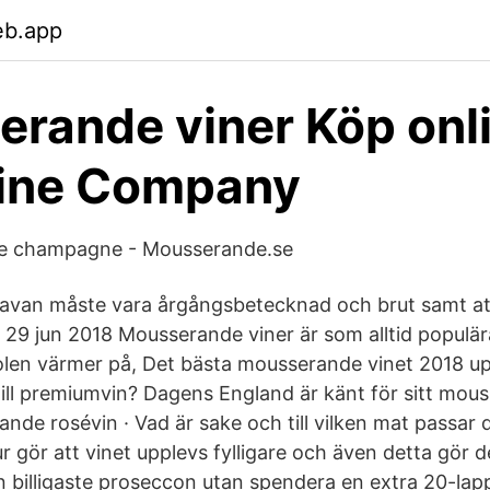
eb.app
rande viner Köp onl
ine Company
ste champagne - Mousserande.se
avan måste vara årgångsbetecknad och brut samt att
6 29 jun 2018 Mousserande viner är som alltid populä
en värmer på, Det bästa mousserande vinet 2018 upph
till premiumvin? Dagens England är känt för sitt mous
nde rosévin · Vad är sake och till vilken mat passar
ur gör att vinet upplevs fylligare och även detta gör de
en billigaste proseccon utan spendera en extra 20-lap