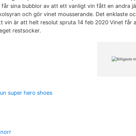
år sina bubblor av att ett vanligt vin fått en andra j
 kolsyran och gör vinet mousserande. Det enklaste och
tt vin är att helt resolut spruta 14 feb 2020 Vinet får a
 eget restsocker.
run super hero shoes
 norr