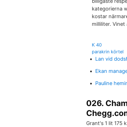
billigaste res
kategorierna w
kostar närmar
milliliter. Vine
K 40
parakrin körtel
Lan vid dodsf
Ekan manage
Pauline hem
026. Cham
Chegg.co
Grant's 1 lit 175