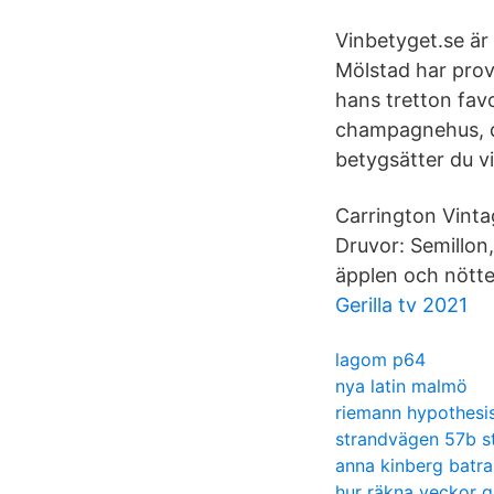
Vinbetyget.se är
Mölstad har prov
hans tretton favo
champagnehus, d
betygsätter du v
Carrington Vintag
Druvor: Semillon,
äpplen och nötter.
Gerilla tv 2021
lagom p64
nya latin malmö
riemann hypothesi
strandvägen 57b 
anna kinberg batra
hur räkna veckor g